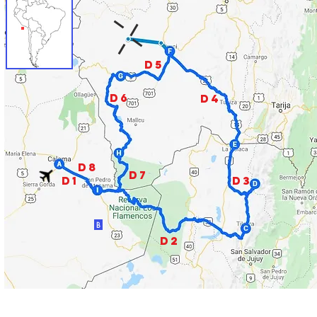
D5
D6
D4
D8
D7
d1
D3
B
d2