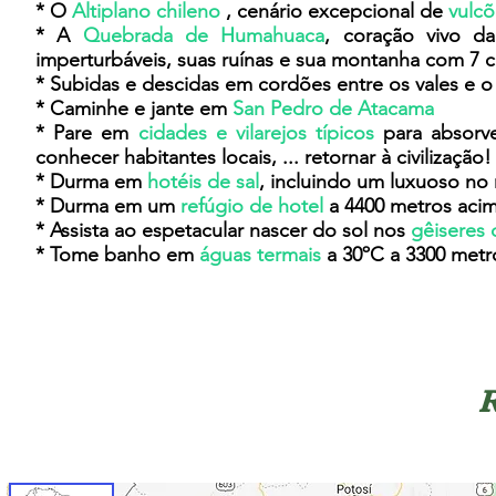
* O
Altiplano chileno
, cenário excepcional de
vulcõ
* A
Quebrada de Humahuaca
, coração vivo da
imperturbáveis, suas ruínas e sua montanha com 7 co
* Subidas e descidas em cordões entre os vales e o
* Caminhe e jante em
San Pedro de Atacama
* Pare em
cidades e vilarejos típicos
para absorv
conhecer habitantes locais, ... retornar à civilização!
* Durma em
hotéis de sal
, incluindo um luxuoso no
* Durma em um
refúgio de hotel
a 4400 metros aci
* Assista ao espetacular nascer do sol nos
gêiseres 
* Tome banho em
águas termais
a 30ºC a 3300 metr
R